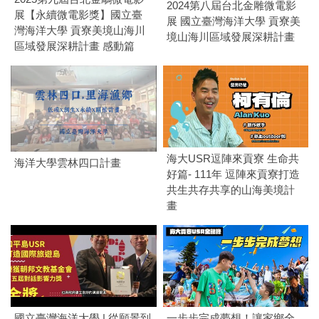
2024第八屆台北金雕微電影
展【永續微電影獎】國立臺
展 國立臺灣海洋大學 貢寮美
灣海洋大學 貢寮美境山海川
境山海川區域發展深耕計畫
區域發展深耕計畫 感動篇
海大USR逗陣來貢寮 生命共
海洋大學雲林四口計畫
好篇- 111年 逗陣來貢寮打造
共生共存共享的山海美境計
畫
國立臺灣海洋大學 | 從願景到
一步步完成夢想！讓家鄉全