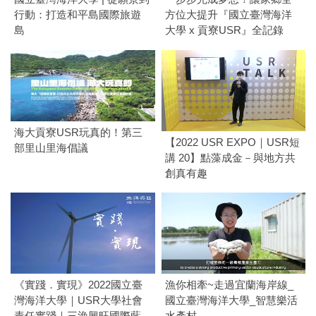
行動：打造和平島國際旅遊
方位大提升『國立臺灣海洋
島
大學 x 貢寮USR』全記錄
海大貢寮USR玩真的！第三
【2022 USR EXPO｜USR短
部里山里海倡議
講 20】點藻成金－與地方共
創真有趣
《實踐．實現》2022國立臺
漁你相牽~走過宜蘭海岸線_
灣海洋大學｜USR大學社會
國立臺灣海洋大學_智慧樂活
責任實踐｜三漁興旺國際藍
水產村