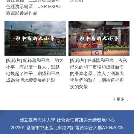
色經濟示範區｜USR EXPO
微電影參展作品
[紀錄片] 紀錄著和平島上的大
[紀錄片] 在基隆和平島，沒落
小事，有那麼一群人，默默
已久的和平市場和成排面海
地挽起了袖子，期望和平島
的廢棄老屋，注入了洄游大
成為台灣永續發展的起點
學生們的熱血，期待這裡再
次的榮景
更多...
國立臺灣海洋大學 社會責任實踐與永續發展中心
202301 基隆市中正區北寧路2號-電資綜合大樓A104/A205