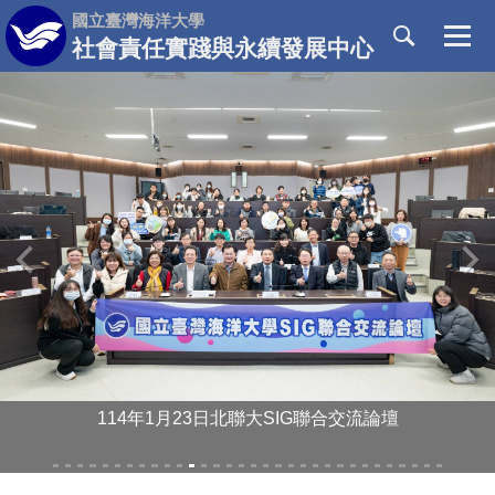
跳
國立臺灣海洋大學
到
社會責任實踐與永續發展中心
主
要
內
容
區
‹
›
114年1月23日北聯大SIG聯合交流論壇