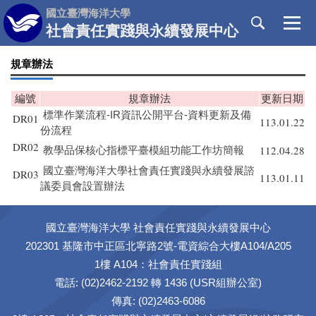
跳
國立臺灣海洋大學
到
社會責任實踐與永續發展中心
主
要
規章辦法
內
容
編號
規章辦法
更新日期
區
標準作業流程-IR資訊公開平台-資料更新及備
DR01
113.01.22
份流程
DR02
112.04.28
教學品保核心指標平臺模組功能工作坊簡報
國立臺灣海洋大學社會責任實踐與永續發展諮
DR03
113.01.11
議委員會設置辦法
國立臺灣海洋大學 社會責任實踐與永續發展中心
202301 基隆市中正區北寧路2號-電資綜合大樓A104/A205
1樓 A104：社會責任實踐組
電話: (02)2462-2192 轉 1436 (USR組辦公室)
傳真: (02)2463-6086