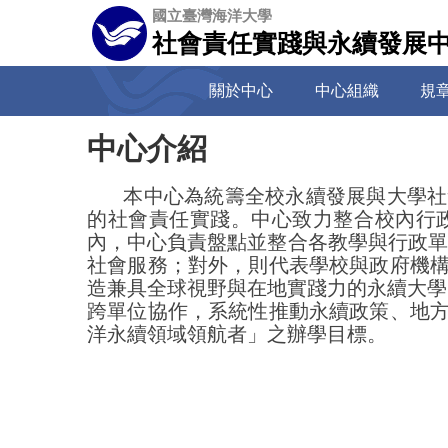
跳
國立臺灣海洋大學
到
社會責任實踐與永續發展
主
要
關於中心
中心組織
規
內
容
中心介紹
區
本中心為統籌全校永續發展與大學社
的社會責任實踐。中心致力整合校內行
內，中心負責盤點並整合各教學與行政單
社會服務；對外，則代表學校與政府機
造兼具全球視野與在地實踐力的永續大學
跨單位協作，系統性推動永續政策、地
洋永續領域領航者」之辦學目標。