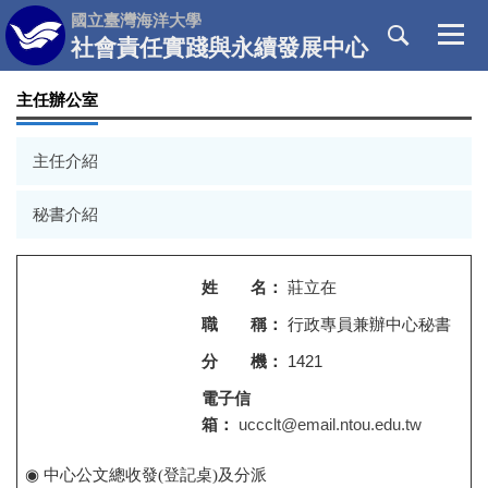
跳
國立臺灣海洋大學
到
社會責任實踐與永續發展中心
主
要
主任辦公室
內
容
主任介紹
區
秘書介紹
姓 名：
莊立在
職 稱：
行政專員兼辦
中心秘書
分 機：
1421
電子信
箱：
uccclt@email.ntou.edu.tw
◉ 中心公文總收發(登記桌)及分派